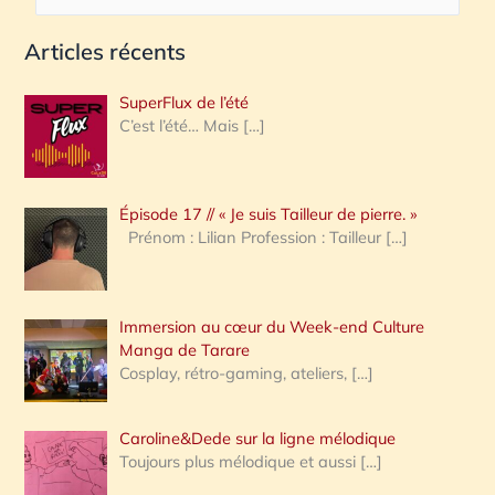
e
Articles récents
c
h
SuperFlux de l’été
e
C’est l’été… Mais
[…]
r
c
Épisode 17 // « Je suis Tailleur de pierre. »
h
Prénom : Lilian Profession : Tailleur
[…]
e
r
Immersion au cœur du Week-end Culture
:
Manga de Tarare
Cosplay, rétro-gaming, ateliers,
[…]
Caroline&Dede sur la ligne mélodique
Toujours plus mélodique et aussi
[…]