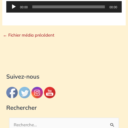
Lecteur
00:00
00:00
audio
←
Fichier média précédent
Suivez-nous
Rechercher
R