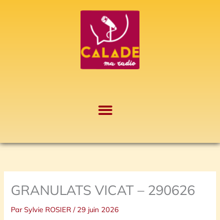
Aller
A
au
r
contenu
c
h
i
v
e
s
GRANULATS VICAT – 290626
Par
Sylvie ROSIER
/
29 juin 2026