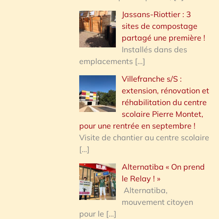
Jassans-Riottier : 3
sites de compostage
partagé une première !
Installés dans des
emplacements
[…]
Villefranche s/S :
extension, rénovation et
réhabilitation du centre
scolaire Pierre Montet,
pour une rentrée en septembre !
Visite de chantier au centre scolaire
[…]
Alternatiba « On prend
le Relay ! »
Alternatiba,
mouvement citoyen
pour le
[…]