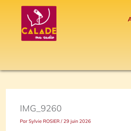
Aller
au
A
contenu
IMG_9260
Par
Sylvie ROSIER
/
29 juin 2026