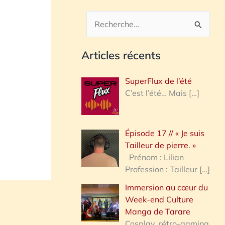
R
e
Articles récents
c
h
SuperFlux de l’été
e
C’est l’été… Mais
[…]
r
c
Épisode 17 // « Je suis
h
Tailleur de pierre. »
e
Prénom : Lilian
Profession : Tailleur
[…]
r
Immersion au cœur du
Week-end Culture
:
Manga de Tarare
Cosplay, rétro-gaming,