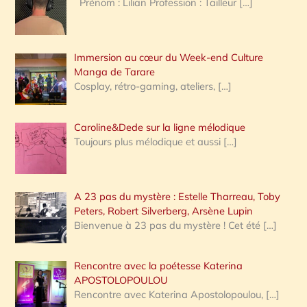
Prénom : Lilian Profession : Tailleur
[…]
e
r
Immersion au cœur du Week-end Culture
:
Manga de Tarare
Cosplay, rétro-gaming, ateliers,
[…]
Caroline&Dede sur la ligne mélodique
Toujours plus mélodique et aussi
[…]
A 23 pas du mystère : Estelle Tharreau, Toby
Peters, Robert Silverberg, Arsène Lupin
Bienvenue à 23 pas du mystère ! Cet été
[…]
Rencontre avec la poétesse Katerina
APOSTOLOPOULOU
Rencontre avec Katerina Apostolopoulou,
[…]