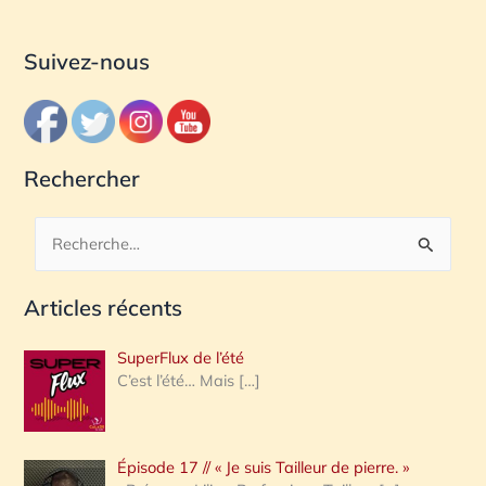
Suivez-nous
Rechercher
R
e
Articles récents
c
h
SuperFlux de l’été
e
C’est l’été… Mais
[…]
r
c
Épisode 17 // « Je suis Tailleur de pierre. »
h