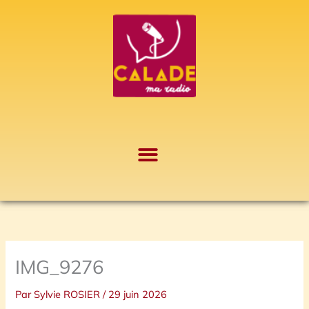
Aller
A
au
r
contenu
c
h
i
v
e
s
IMG_9276
Par
Sylvie ROSIER
/
29 juin 2026