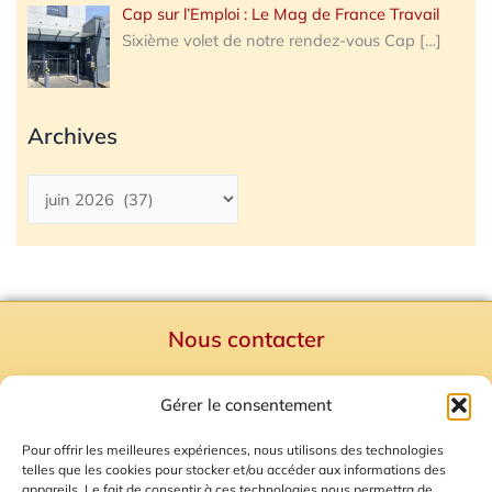
Cap sur l’Emploi : Le Mag de France Travail
Sixième volet de notre rendez-vous Cap
[…]
Archives
Nous contacter
Politique de confidentialité
Gérer le consentement
Mentions Légales
Plan du site
Pour offrir les meilleures expériences, nous utilisons des technologies
telles que les cookies pour stocker et/ou accéder aux informations des
Gestion des Cookies
appareils. Le fait de consentir à ces technologies nous permettra de