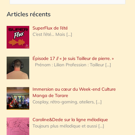
e
Articles récents
c
h
SuperFlux de l’été
e
C’est l’été… Mais
[…]
r
c
Épisode 17 // « Je suis Tailleur de pierre. »
h
Prénom : Lilian Profession : Tailleur
[…]
e
r
Immersion au cœur du Week-end Culture
:
Manga de Tarare
Cosplay, rétro-gaming, ateliers,
[…]
Caroline&Dede sur la ligne mélodique
Toujours plus mélodique et aussi
[…]