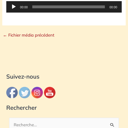
Lecteur
00:00
00:00
audio
←
Fichier média précédent
Suivez-nous
Rechercher
R