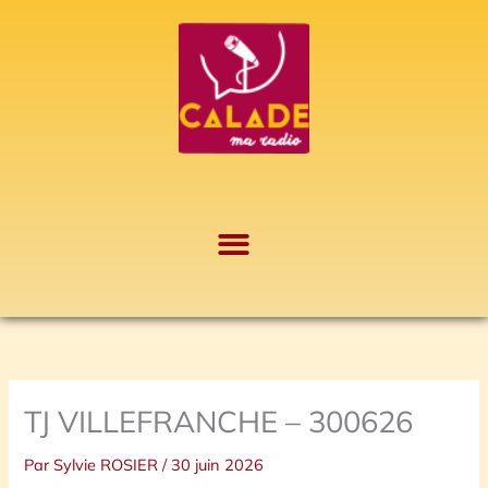
Aller
A
au
r
contenu
c
h
i
v
e
s
TJ VILLEFRANCHE – 300626
Par
Sylvie ROSIER
/
30 juin 2026