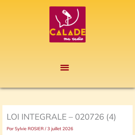
Aller
A
au
r
contenu
c
h
i
v
e
s
LOI INTEGRALE – 020726 (4)
Par
Sylvie ROSIER
/
3 juillet 2026