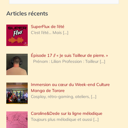
e
Articles récents
c
h
SuperFlux de l’été
e
C’est l’été… Mais
[…]
r
c
Épisode 17 // « Je suis Tailleur de pierre. »
h
Prénom : Lilian Profession : Tailleur
[…]
e
r
Immersion au cœur du Week-end Culture
:
Manga de Tarare
Cosplay, rétro-gaming, ateliers,
[…]
Caroline&Dede sur la ligne mélodique
Toujours plus mélodique et aussi
[…]