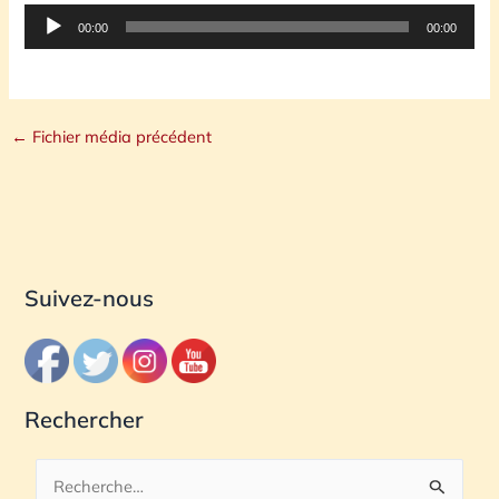
Lecteur
00:00
00:00
audio
←
Fichier média précédent
Suivez-nous
Rechercher
R