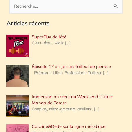
R
e
Articles récents
c
h
SuperFlux de l’été
e
C’est l’été… Mais
[…]
r
c
Épisode 17 // « Je suis Tailleur de pierre. »
h
Prénom : Lilian Profession : Tailleur
[…]
e
r
Immersion au cœur du Week-end Culture
:
Manga de Tarare
Cosplay, rétro-gaming, ateliers,
[…]
Caroline&Dede sur la ligne mélodique