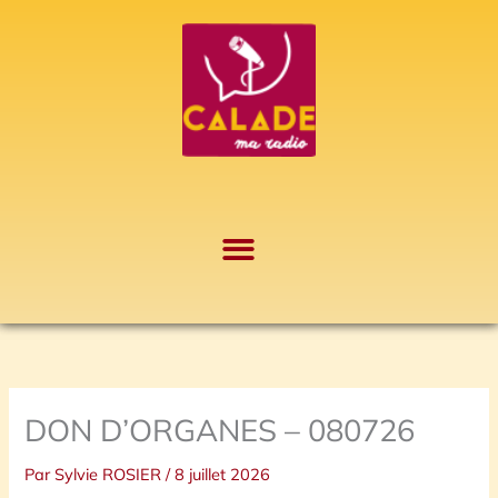
Aller
A
au
r
contenu
c
h
i
v
e
s
DON D’ORGANES – 080726
Par
Sylvie ROSIER
/
8 juillet 2026