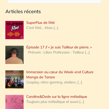
e
Articles récents
c
h
SuperFlux de l’été
e
C’est l’été… Mais
[…]
r
c
Épisode 17 // « Je suis Tailleur de pierre. »
h
Prénom : Lilian Profession : Tailleur
[…]
e
r
Immersion au cœur du Week-end Culture
:
Manga de Tarare
Cosplay, rétro-gaming, ateliers,
[…]
Caroline&Dede sur la ligne mélodique
Toujours plus mélodique et aussi
[…]