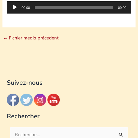
Lecteur
00:00
00:00
audio
←
Fichier média précédent
Suivez-nous
Rechercher
R