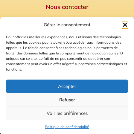
Nous contacter
Politique de confidentialité
Gérer le consentement
Mentions Légales
Plan du site
Pour offrir les meilleures expériences, nous utilisons des technologies
telles que les cookies pour stocker et/ou accéder aux informations des
Gestion des Cookies
appareils. Le fait de consentir à ces technologies nous permettra de
traiter des données telles que le comportement de navigation ou les ID
uniques sur ce site. Le fait de ne pas consentir ou de retirer son
consentement peut avoir un effet négatif sur certaines caractéristiques et
fonctions.
Accepter
Refuser
© 2026 Radio Calade
Voir les préférences
Ecoutez le direct
Politique de confidentialité