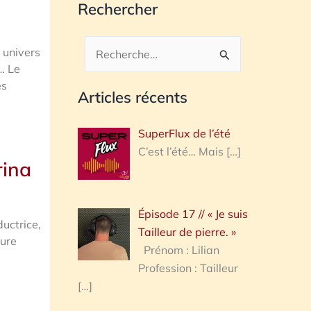
Rechercher
 univers
Rechercher :
… Le
es
Articles récents
SuperFlux de l’été
C’est l’été… Mais
[…]
rina
Épisode 17 // « Je suis
uctrice,
Tailleur de pierre. »
ture
Prénom : Lilian
Profession : Tailleur
[…]