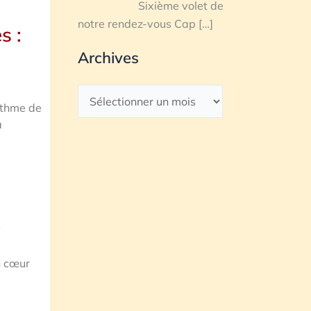
Sixième volet de
notre rendez-vous Cap
[…]
s :
Archives
rythme de
a
e
n cœur