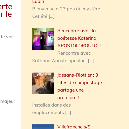
Lupin
erte
Bienvenue à 23 pas du mystère !
r le
Cet été
[…]
Rencontre avec la
de voir
poétesse Katerina
APOSTOLOPOULOU
Rencontre avec
Katerina Apostolopoulou,
[…]
Jassans-Riottier : 3
sites de compostage
partagé une
première !
t majeur
Installés dans des
emplacements
[…]
Villefranche s/S :