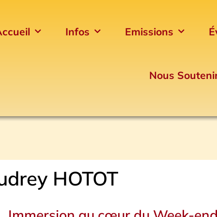
ccueil
Infos
Emissions
É
Nous Souteni
udrey HOTOT
Page
Page
Immersion au cœur du Week-en