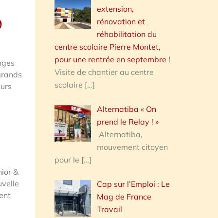
extension,
9
rénovation et
réhabilitation du
centre scolaire Pierre Montet,
pour une rentrée en septembre !
anges
Visite de chantier au centre
grands
scolaire
[…]
eurs
Alternatiba « On
prend le Relay ! »
Alternatiba,
mouvement citoyen
pour le
[…]
nior &
uvelle
Cap sur l’Emploi : Le
ent
Mag de France
Travail