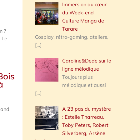
Immersion au cœur
du Week-end
Culture Manga de
Tarare
n ?
Cosplay, rétro-gaming, ateliers,
. Le
[…]
Caroline&Dede sur la
ligne mélodique
Bois
Toujours plus
à
mélodique et aussi
[…]
A 23 pas du mystère
grand
: Estelle Tharreau,
Toby Peters, Robert
Silverberg, Arsène