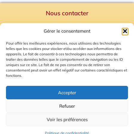
Nous contacter
Politique de confidentialité
Gérer le consentement
Mentions Légales
Plan du site
Pour offrir les meilleures expériences, nous utilisons des technologies
telles que les cookies pour stocker et/ou accéder aux informations des
Gestion des Cookies
appareils. Le fait de consentir à ces technologies nous permettra de
traiter des données telles que le comportement de navigation ou les ID
uniques sur ce site. Le fait de ne pas consentir ou de retirer son
consentement peut avoir un effet négatif sur certaines caractéristiques et
fonctions.
Accepter
Refuser
© 2026 Radio Calade
Voir les préférences
Ecoutez le direct
Politique de confidentialité