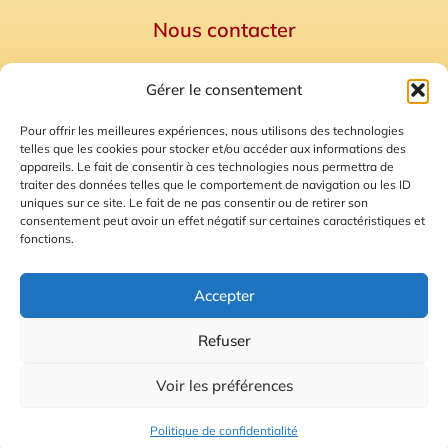
Nous contacter
Politique de confidentialité
Gérer le consentement
Mentions Légales
Plan du site
Pour offrir les meilleures expériences, nous utilisons des technologies
telles que les cookies pour stocker et/ou accéder aux informations des
Gestion des Cookies
appareils. Le fait de consentir à ces technologies nous permettra de
traiter des données telles que le comportement de navigation ou les ID
uniques sur ce site. Le fait de ne pas consentir ou de retirer son
consentement peut avoir un effet négatif sur certaines caractéristiques et
fonctions.
Accepter
Refuser
© 2026 Radio Calade
Voir les préférences
Ecoutez le direct
Politique de confidentialité