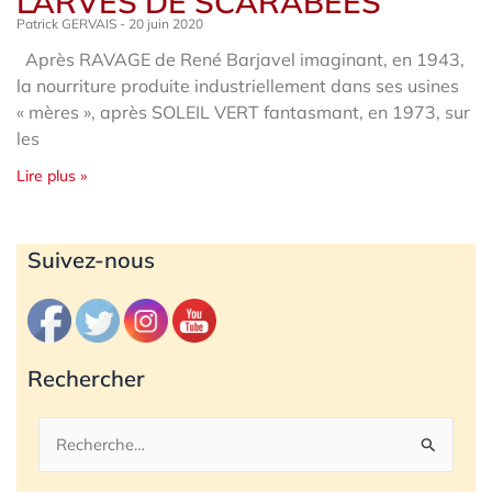
LARVES DE SCARABÉES
Patrick GERVAIS
20 juin 2020
Après RAVAGE de René Barjavel imaginant, en 1943,
la nourriture produite industriellement dans ses usines
« mères », après SOLEIL VERT fantasmant, en 1973, sur
les
Lire plus »
Archives
Suivez-nous
Rechercher
Rechercher :