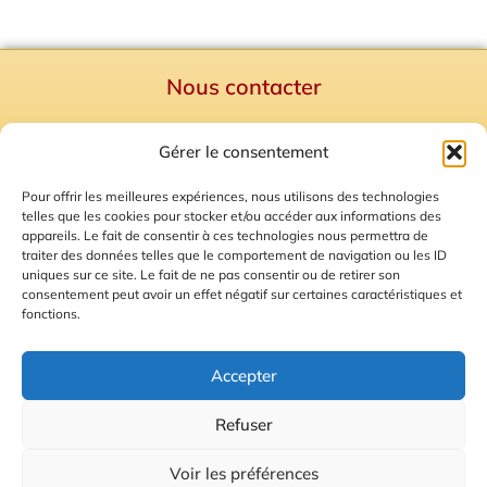
Nous contacter
Politique de confidentialité
Gérer le consentement
Mentions Légales
Plan du site
Pour offrir les meilleures expériences, nous utilisons des technologies
telles que les cookies pour stocker et/ou accéder aux informations des
Gestion des Cookies
appareils. Le fait de consentir à ces technologies nous permettra de
traiter des données telles que le comportement de navigation ou les ID
uniques sur ce site. Le fait de ne pas consentir ou de retirer son
consentement peut avoir un effet négatif sur certaines caractéristiques et
fonctions.
Accepter
Refuser
© 2026 Radio Calade
Voir les préférences