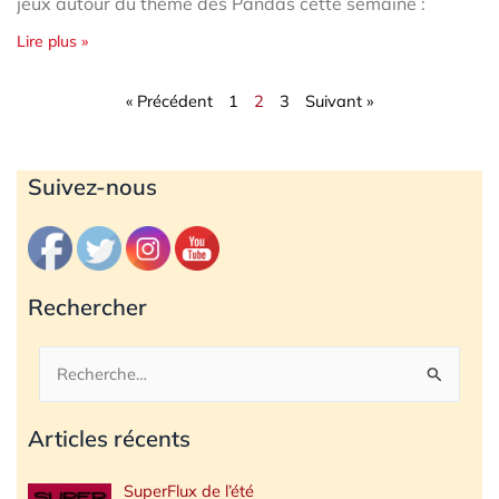
jeux autour du thème des Pandas cette semaine :
Lire plus »
« Précédent
1
2
3
Suivant »
Archives
Suivez-nous
Rechercher
Rechercher :
Articles récents
SuperFlux de l’été