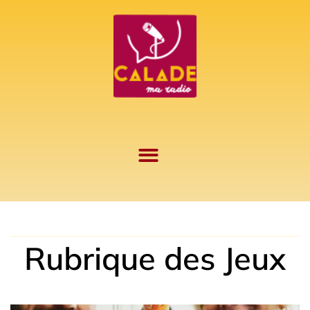
Aller
au
contenu
Rubrique des Jeux
Page
Page
Page