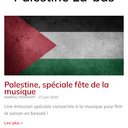
Page
Page
Page
Palestine, spéciale fête de la
musique
Matthieu ROHAERT
27 juin 2019
Une émission spéciale consacrée à la musique pour finir
la saison en beauté !
Lire plus »