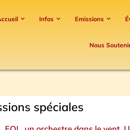
ccueil
Infos
Emissions
É
Nous Souteni
sions spéciales
Page
Page
Page
Page
EOL, un orchestre dans le vent. 