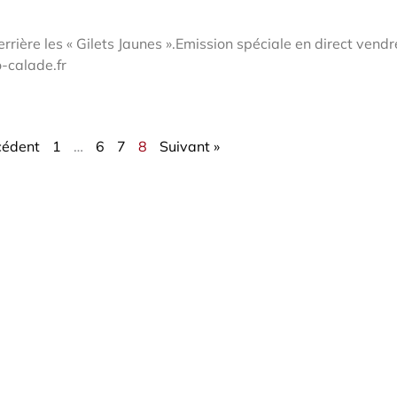
rière les « Gilets Jaunes ».Emission spéciale en direct vendr
-calade.fr
cédent
1
…
6
7
8
Suivant »