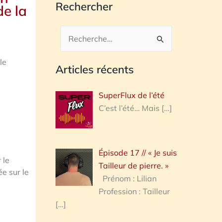
Rechercher
de la
Rechercher :
le
Articles récents
SuperFlux de l’été
C’est l’été… Mais
[…]
Épisode 17 // « Je suis
 le
Tailleur de pierre. »
ée sur le
Prénom : Lilian
Profession : Tailleur
[…]