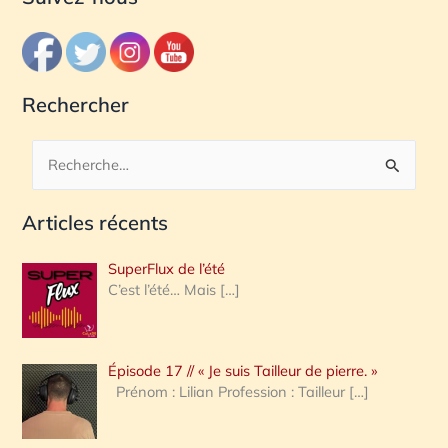
Rechercher
R
e
Articles récents
c
h
SuperFlux de l’été
e
C’est l’été… Mais
[…]
r
c
Épisode 17 // « Je suis Tailleur de pierre. »
h
Prénom : Lilian Profession : Tailleur
[…]
e
r