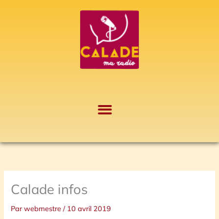
Aller
A
au
r
contenu
c
h
i
v
e
s
Calade infos
Par
webmestre
/
10 avril 2019