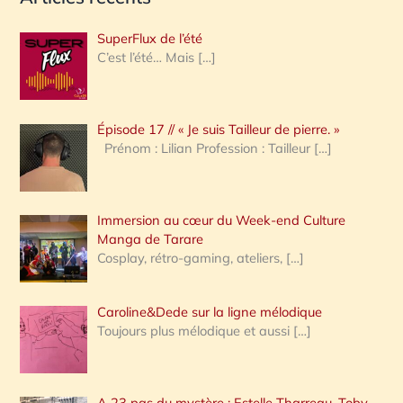
c
h
SuperFlux de l’été
e
C’est l’été… Mais
[…]
r
c
Épisode 17 // « Je suis Tailleur de pierre. »
h
Prénom : Lilian Profession : Tailleur
[…]
e
r
Immersion au cœur du Week-end Culture
:
Manga de Tarare
Cosplay, rétro-gaming, ateliers,
[…]
Caroline&Dede sur la ligne mélodique
Toujours plus mélodique et aussi
[…]
A 23 pas du mystère : Estelle Tharreau, Toby