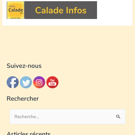
Suivez-nous
Rechercher
R
e
Articles récents