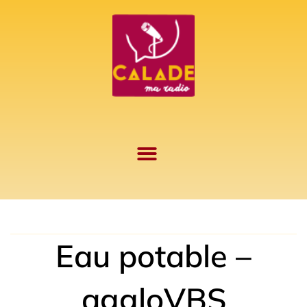
Aller
au
contenu
Eau potable –
aggloVBS