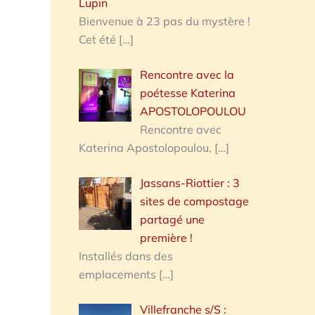
Lupin
Bienvenue à 23 pas du mystère !
Cet été
[…]
Rencontre avec la
poétesse Katerina
APOSTOLOPOULOU
Rencontre avec
Katerina Apostolopoulou,
[…]
Jassans-Riottier : 3
sites de compostage
partagé une
première !
Installés dans des
emplacements
[…]
Villefranche s/S :