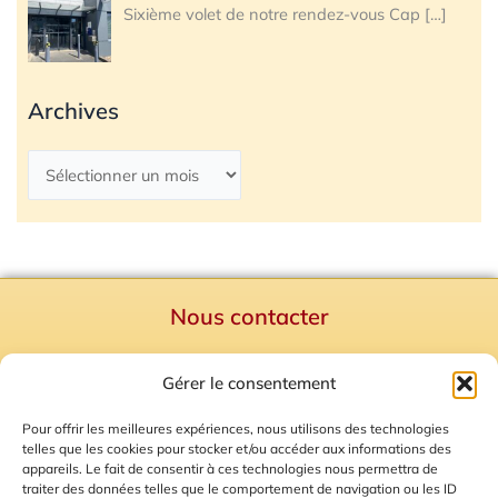
Sixième volet de notre rendez-vous Cap
[…]
Archives
Nous contacter
Politique de confidentialité
Gérer le consentement
Mentions Légales
Plan du site
Pour offrir les meilleures expériences, nous utilisons des technologies
telles que les cookies pour stocker et/ou accéder aux informations des
Gestion des Cookies
appareils. Le fait de consentir à ces technologies nous permettra de
traiter des données telles que le comportement de navigation ou les ID