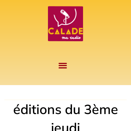
Aller
au
contenu
éditions du 3ème
jeudi