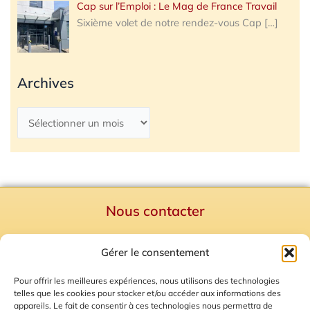
Cap sur l’Emploi : Le Mag de France Travail
Sixième volet de notre rendez-vous Cap
[…]
Archives
Nous contacter
Politique de confidentialité
Gérer le consentement
Mentions Légales
Plan du site
Pour offrir les meilleures expériences, nous utilisons des technologies
telles que les cookies pour stocker et/ou accéder aux informations des
Gestion des Cookies
appareils. Le fait de consentir à ces technologies nous permettra de