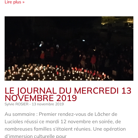
Lire plus »
LE JOURNAL DU MERCREDI 13
NOVEMBRE 2019
Sylvie ROSIER
13 novembre 2019
Au sommaire : Premier rendez-vous de Lâcher de
Lucioles réussi ce mardi 12 novembre en soirée, de
nombreuses familles s’étaient réunies. Une opération
d’immersion culturelle pour