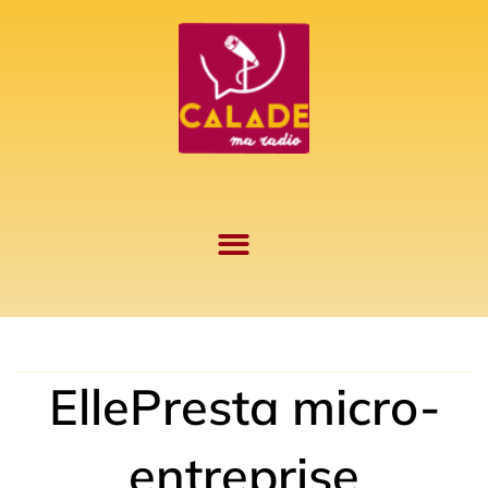
Aller
au
contenu
EllePresta micro-
entreprise