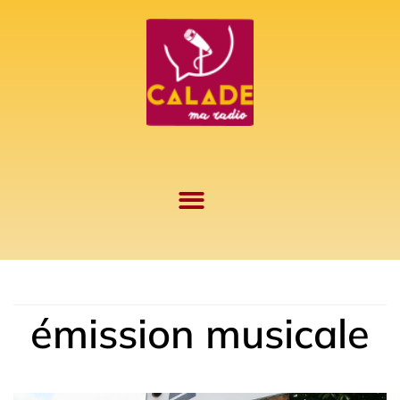
Aller
au
contenu
émission musicale