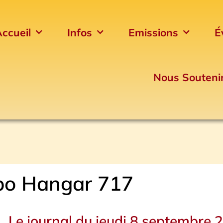
ccueil
Infos
Emissions
É
Nous Souteni
po Hangar 717
Le journal du jeudi 8 septembre 