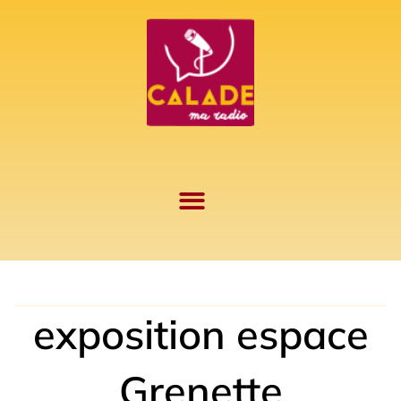
Aller
au
contenu
exposition espace
Grenette