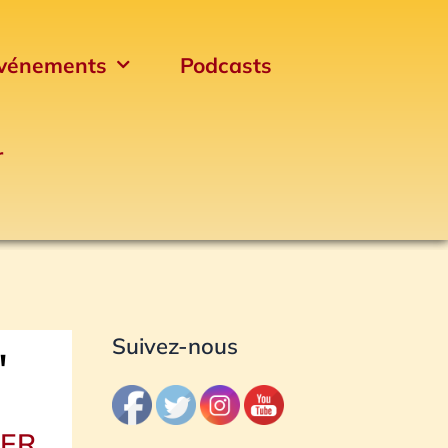
vénements
Podcasts
r
Archives
Suivez-nous
"
IER