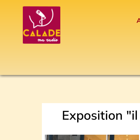
Aller
au
A
contenu
Exposition "il