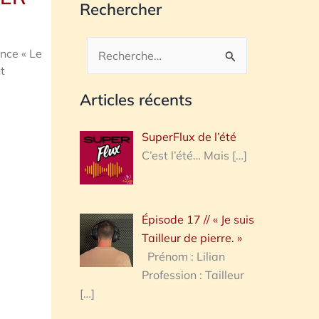
Rechercher
ce « Le
Rechercher :
t
Articles récents
SuperFlux de l’été
C’est l’été… Mais
[…]
Épisode 17 // « Je suis
Tailleur de pierre. »
Prénom : Lilian
Profession : Tailleur
[…]