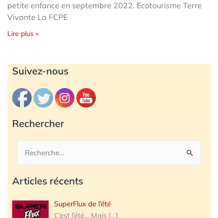
petite enfance en septembre 2022. Ecotourisme Terre
Vivante La FCPE
Lire plus »
Archives
Suivez-nous
Rechercher
Rechercher :
Articles récents
SuperFlux de l’été
C’est l’été… Mais
[…]