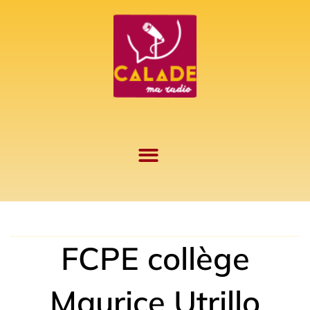
Aller
au
contenu
FCPE collège
Maurice Utrillo