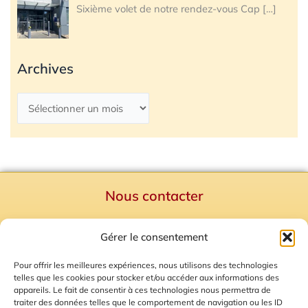
Sixième volet de notre rendez-vous Cap
[…]
Archives
Nous contacter
Politique de confidentialité
Gérer le consentement
Mentions Légales
Plan du site
Pour offrir les meilleures expériences, nous utilisons des technologies
telles que les cookies pour stocker et/ou accéder aux informations des
Gestion des Cookies
appareils. Le fait de consentir à ces technologies nous permettra de
traiter des données telles que le comportement de navigation ou les ID