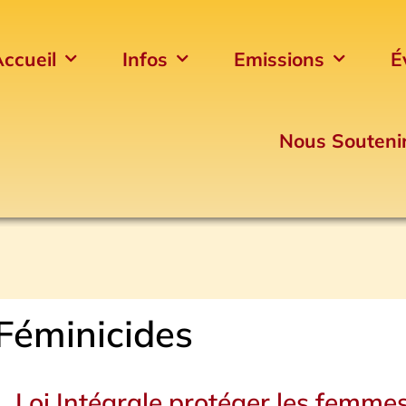
ccueil
Infos
Emissions
É
Nous Souteni
Féminicides
Loi Intégrale protéger les femmes