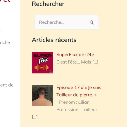
Rechercher
Rechercher :
t
Articles récents
anche
SuperFlux de l’été
C’est l’été… Mais
[…]
dent de
Épisode 17 // « Je suis
Tailleur de pierre. »
Prénom : Lilian
Profession : Tailleur
[…]