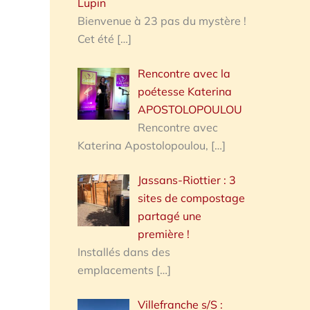
Lupin
Bienvenue à 23 pas du mystère !
Cet été
[…]
Rencontre avec la
poétesse Katerina
APOSTOLOPOULOU
Rencontre avec
Katerina Apostolopoulou,
[…]
Jassans-Riottier : 3
sites de compostage
partagé une
première !
Installés dans des
emplacements
[…]
Villefranche s/S :