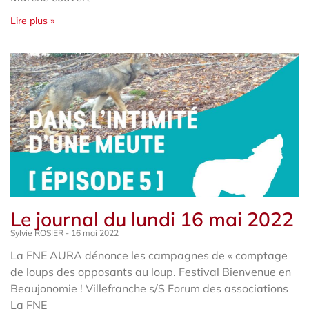
Lire plus »
Le journal du lundi 16 mai 2022
Sylvie ROSIER
16 mai 2022
La FNE AURA dénonce les campagnes de « comptage
de loups des opposants au loup. Festival Bienvenue en
Beaujonomie ! Villefranche s/S Forum des associations
La FNE