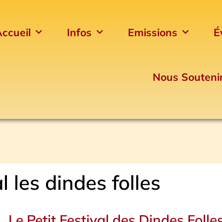
ccueil
Infos
Emissions
É
Nous Souteni
al les dindes folles
Le Petit Festival des Dindes Folle