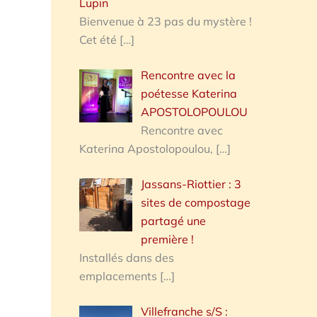
Lupin
Bienvenue à 23 pas du mystère !
Cet été
[…]
Rencontre avec la
poétesse Katerina
APOSTOLOPOULOU
Rencontre avec
Katerina Apostolopoulou,
[…]
Jassans-Riottier : 3
sites de compostage
partagé une
première !
Installés dans des
emplacements
[…]
Villefranche s/S :