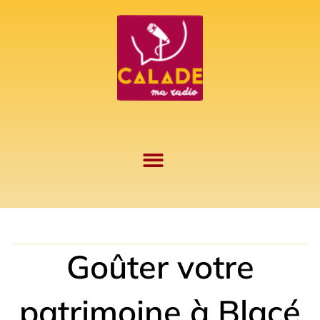
Aller
au
contenu
Goûter votre
patrimoine à Blacé