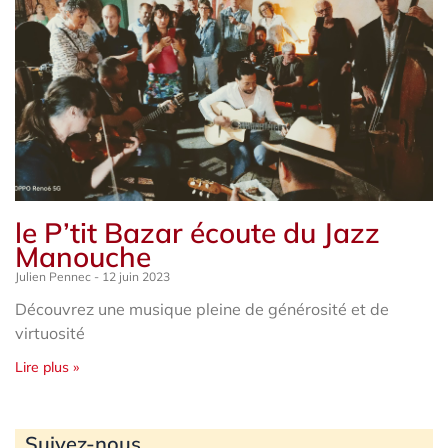
le P’tit Bazar écoute du Jazz
Manouche
Julien Pennec
12 juin 2023
Découvrez une musique pleine de générosité et de
virtuosité
Lire plus »
Archives
Suivez-nous