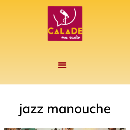
Aller
au
contenu
jazz manouche