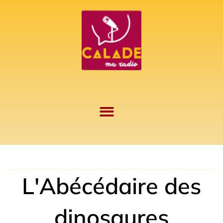
Aller
au
contenu
L'Abécédaire des
dinosaures