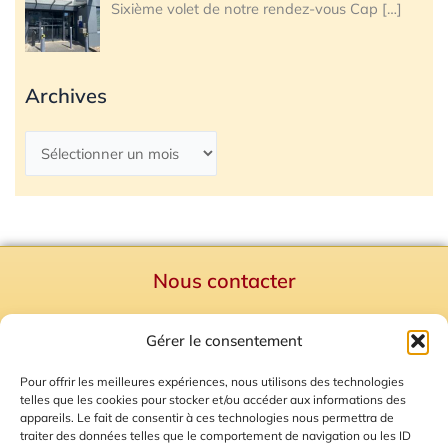
Sixième volet de notre rendez-vous Cap
[…]
Archives
Nous contacter
Politique de confidentialité
Gérer le consentement
Mentions Légales
Plan du site
Pour offrir les meilleures expériences, nous utilisons des technologies
telles que les cookies pour stocker et/ou accéder aux informations des
Gestion des Cookies
appareils. Le fait de consentir à ces technologies nous permettra de
traiter des données telles que le comportement de navigation ou les ID