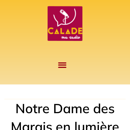
Aller
au
contenu
Notre Dame des
Marais en lumière