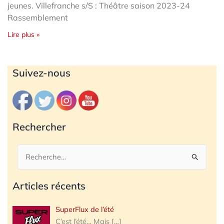
jeunes. Villefranche s/S : Théâtre saison 2023-24
Rassemblement
Lire plus »
Archives
Suivez-nous
Rechercher
Rechercher :
Articles récents
SuperFlux de l’été
C’est l’été… Mais
[…]