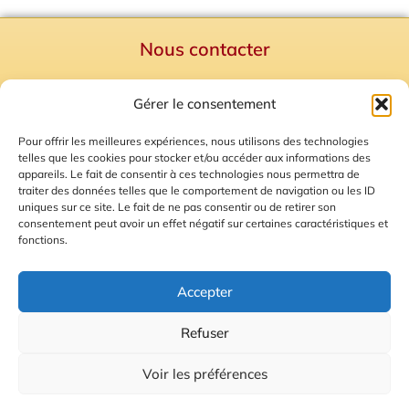
Nous contacter
Politique de confidentialité
Gérer le consentement
Mentions Légales
Plan du site
Pour offrir les meilleures expériences, nous utilisons des technologies
telles que les cookies pour stocker et/ou accéder aux informations des
Gestion des Cookies
appareils. Le fait de consentir à ces technologies nous permettra de
traiter des données telles que le comportement de navigation ou les ID
uniques sur ce site. Le fait de ne pas consentir ou de retirer son
consentement peut avoir un effet négatif sur certaines caractéristiques et
fonctions.
Accepter
Refuser
© 2026 Radio Calade
Voir les préférences
Ecoutez le direct