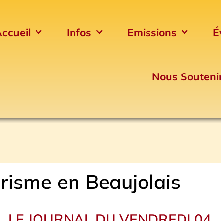
ccueil
Infos
Emissions
É
Nous Souteni
risme en Beaujolais
LE JOURNAL DU VENDREDI 04