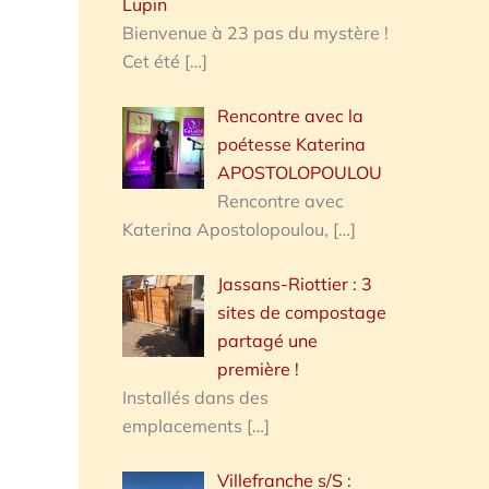
Lupin
Bienvenue à 23 pas du mystère !
Cet été
[…]
Rencontre avec la
poétesse Katerina
APOSTOLOPOULOU
Rencontre avec
Katerina Apostolopoulou,
[…]
Jassans-Riottier : 3
sites de compostage
partagé une
première !
Installés dans des
emplacements
[…]
Villefranche s/S :