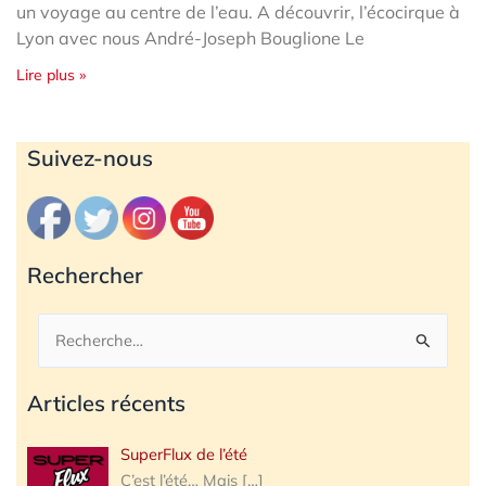
un voyage au centre de l’eau. A découvrir, l’écocirque à
Lyon avec nous André-Joseph Bouglione Le
Lire plus »
Archives
Suivez-nous
Rechercher
Rechercher :
Articles récents
SuperFlux de l’été
C’est l’été… Mais
[…]