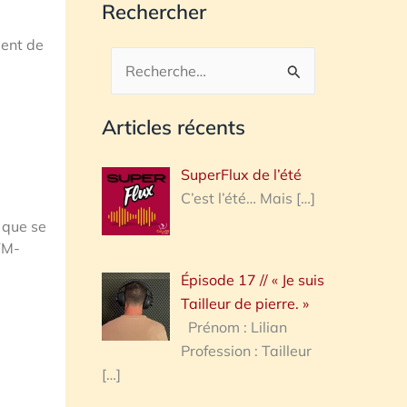
Rechercher
dent de
Rechercher :
Articles récents
SuperFlux de l’été
C’est l’été… Mais
[…]
e que se
AFM-
Épisode 17 // « Je suis
Tailleur de pierre. »
Prénom : Lilian
Profession : Tailleur
[…]