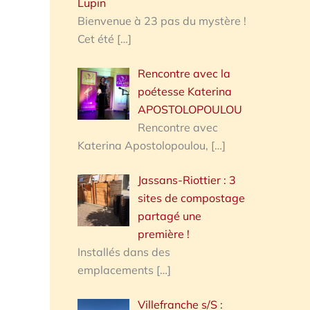
Lupin
Bienvenue à 23 pas du mystère !
Cet été
[…]
Rencontre avec la
poétesse Katerina
APOSTOLOPOULOU
Rencontre avec
Katerina Apostolopoulou,
[…]
Jassans-Riottier : 3
sites de compostage
partagé une
première !
Installés dans des
emplacements
[…]
Villefranche s/S :