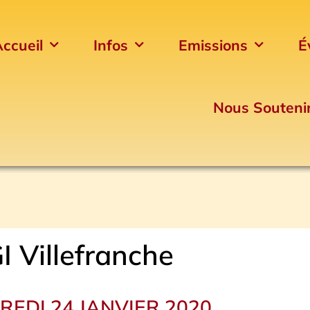
ccueil
Infos
Emissions
É
Nous Souteni
I Villefranche
REDI 24 JANVIER 2020