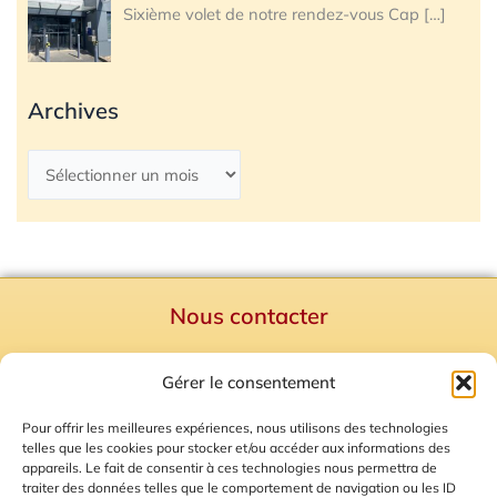
Sixième volet de notre rendez-vous Cap
[…]
Archives
Nous contacter
Politique de confidentialité
Gérer le consentement
Mentions Légales
Plan du site
Pour offrir les meilleures expériences, nous utilisons des technologies
telles que les cookies pour stocker et/ou accéder aux informations des
Gestion des Cookies
appareils. Le fait de consentir à ces technologies nous permettra de
traiter des données telles que le comportement de navigation ou les ID