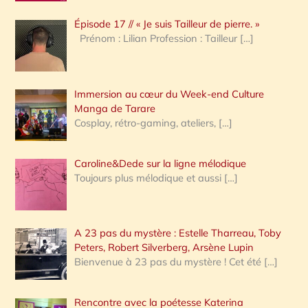
c
Épisode 17 // « Je suis Tailleur de pierre. »
h
Prénom : Lilian Profession : Tailleur
[…]
e
r
Immersion au cœur du Week-end Culture
:
Manga de Tarare
Cosplay, rétro-gaming, ateliers,
[…]
Caroline&Dede sur la ligne mélodique
Toujours plus mélodique et aussi
[…]
A 23 pas du mystère : Estelle Tharreau, Toby
Peters, Robert Silverberg, Arsène Lupin
Bienvenue à 23 pas du mystère ! Cet été
[…]
Rencontre avec la poétesse Katerina