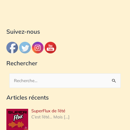
Suivez-nous
Rechercher
R
e
Articles récents
c
h
SuperFlux de l’été
e
C’est l’été… Mais
[…]
r