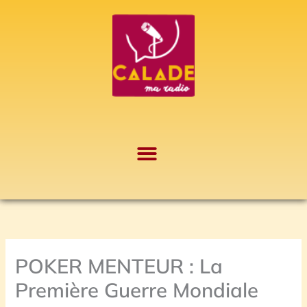
Aller
A
au
r
contenu
c
h
i
v
e
s
POKER MENTEUR : La
Première Guerre Mondiale