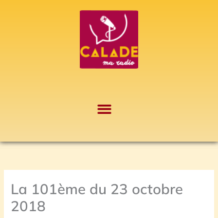
Aller
A
au
r
contenu
c
h
i
v
e
s
La 101ème du 23 octobre
2018