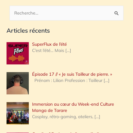
R
e
Articles récents
c
h
SuperFlux de l’été
e
C’est l’été… Mais
[…]
r
c
Épisode 17 // « Je suis Tailleur de pierre. »
h
Prénom : Lilian Profession : Tailleur
[…]
e
r
Immersion au cœur du Week-end Culture
:
Manga de Tarare
Cosplay, rétro-gaming, ateliers,
[…]