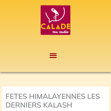
Aller
A
au
r
contenu
c
h
i
v
e
s
FETES HIMALAYENNES LES
DERNIERS KALASH