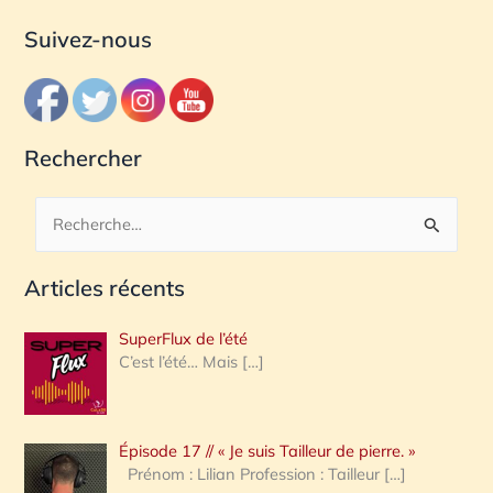
Suivez-nous
Rechercher
R
e
Articles récents
c
h
SuperFlux de l’été
e
C’est l’été… Mais
[…]
r
c
Épisode 17 // « Je suis Tailleur de pierre. »
h
Prénom : Lilian Profession : Tailleur
[…]
e