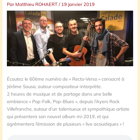
Par
Matthieu ROHAERT
/
19 janvier 2019
Écoutez le 60ème numéro de « Recto-Verso » consacré à
Jérôme Sousa, auteur-compositeur-interprète.
2 heures de musique et de partage dans une belle
ambiance « Pop-Folk, Pop-Blues », depuis l’Ayers Rock
Villefranche, autour d’un talentueux et sympathique artiste
qui présentera son nouvel album mi-2019, et qui
agrémentera l’émission de plusieurs « live acoustiques » !