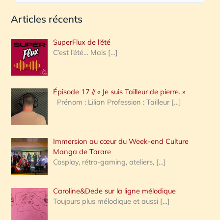
e
Articles récents
c
h
SuperFlux de l’été
e
C’est l’été… Mais
[…]
r
c
Épisode 17 // « Je suis Tailleur de pierre. »
h
Prénom : Lilian Profession : Tailleur
[…]
e
r
Immersion au cœur du Week-end Culture
:
Manga de Tarare
Cosplay, rétro-gaming, ateliers,
[…]
Caroline&Dede sur la ligne mélodique
Toujours plus mélodique et aussi
[…]